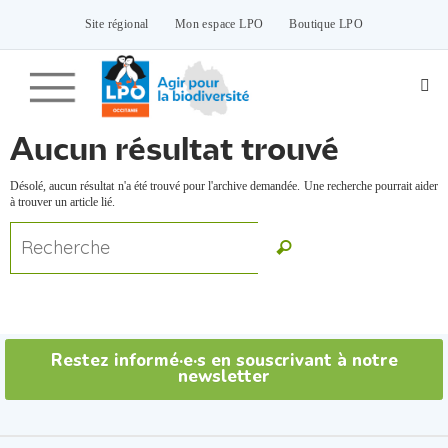
Passer
vers
Site régional
Mon espace LPO
Boutique LPO
le
contenu
Aucun résultat trouvé
Désolé, aucun résultat n'a été trouvé pour l'archive demandée. Une recherche pourrait aider
à trouver un article lié.
Search
for:
Recherche
Restez informé·e·s en souscrivant à notre
newsletter