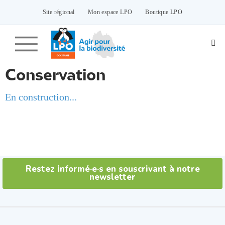
Passer
vers
Site régional
Mon espace LPO
Boutique LPO
le
contenu
Conservation
En construction...
Restez informé·e·s en souscrivant à notre
newsletter