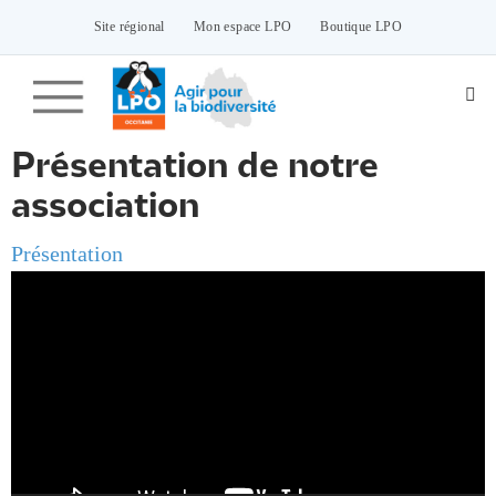
Passer
vers
Site régional
Mon espace LPO
Boutique LPO
le
contenu
Présentation de notre
association
Présentation
Lecteur
vidéo