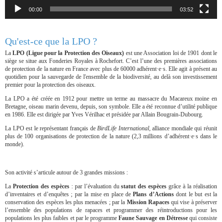
00:00
03:52
Qu'est-ce que la LPO ?
La
LPO (Ligue pour la Protection des Oiseaux)
est une Association loi de 1901 dont le
siège se situe aux Fonderies Royales à Rochefort. C’est l’une des premières associations
de protection de la nature en France avec plus de 60000 adhérent·e·s. Elle agit à présent au
quotidien pour la sauvegarde de l'ensemble de la biodiversité, au delà son investissement
premier pour la protection des oiseaux.
La LPO a été créée en 1912 pour mettre un terme au massacre du Macareux moine en
Bretagne, oiseau marin devenu, depuis, son symbole. Elle a été reconnue d’utilité publique
en 1986. Elle est dirigée par Yves Vérilhac et présidée par Allain Bougrain-Dubourg.
La LPO est le représentant français de
BirdLife International
, alliance mondiale qui réunit
plus de 100 organisations de protection de la nature (2,3 millions d’adhérent·e·s dans le
monde).
Son activité s’articule autour de 3 grandes missions :
La
Protection des espèces
: par l’évaluation du
statut des espèces
grâce à la réalisation
d’inventaires et d’enquêtes ; par la mise en place de
Plans d’Actions
dont le but est la
conservation des espèces les plus menacées ; par la
Mission Rapaces
qui vise à préserver
l’ensemble des populations de rapaces et programmer des réintroductions pour les
populations les plus faibles et par le programme
Faune Sauvage en Détresse
qui consiste