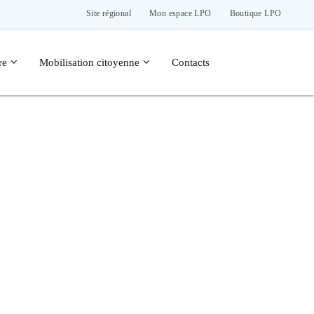
Site régional
Mon espace LPO
Boutique LPO
re
Mobilisation citoyenne
Contacts