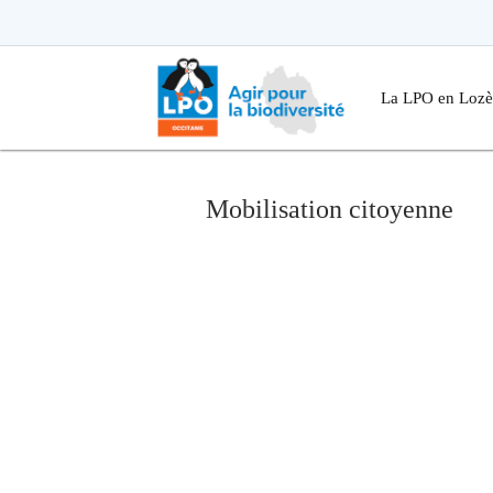
Passer
vers
le
Passer
contenu
vers
le
.
La LPO en Lozè
contenu
Mobilisation citoyenne