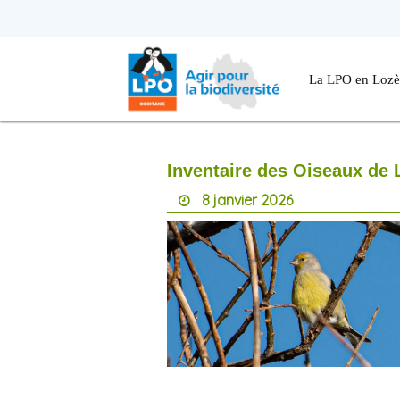
Passer
vers
le
Passer
contenu
vers
le
.
La LPO en Lozè
contenu
Inventaire des Oiseaux de 
8 janvier 2026