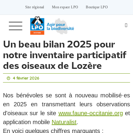
Passer
vers
Site régional
Mon espace LPO
Boutique LPO
le
contenu
Un beau bilan 2025 pour
notre inventaire participatif
des oiseaux de Lozère
4 février 2026
Nos bénévoles se sont à nouveau mobilisé·es
en 2025 en transmettant leurs observations
d'oiseaux sur le site
www.faune-occitanie.org
et
application mobile
Naturalist
.
En voici quelques chiffres marquants :